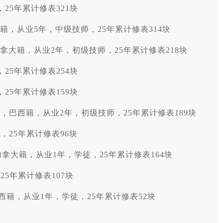
25年累计修表321块
，泰国籍，从业5年，中级技师，25年累计修表314块
女，加拿大籍，从业2年，初级技师，25年累计修表218块
25年累计修表254块
25年累计修表159块
a）：男，巴西籍，从业2年，初级技师，25年累计修表189块
，25年累计修表96块
：女，加拿大籍，从业1年，学徒，25年累计修表164块
5年累计修表107块
女，巴西籍，从业1年，学徒，25年累计修表52块