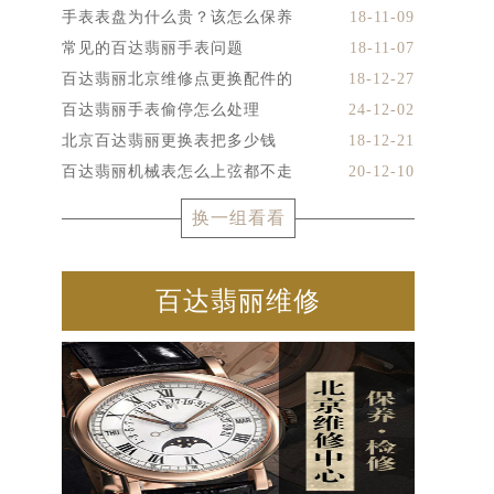
手表表盘为什么贵？该怎么保养
18-11-09
常见的百达翡丽手表问题
18-11-07
百达翡丽北京维修点更换配件的
18-12-27
百达翡丽手表偷停怎么处理
24-12-02
北京百达翡丽更换表把多少钱
18-12-21
百达翡丽机械表怎么上弦都不走
20-12-10
换一组看看
百达翡丽维修