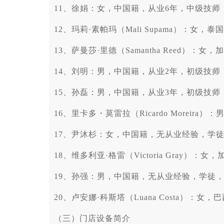
11、徐娟：女，中国籍，从业6年，中级技师，
12、玛莉·素帕玛（Mali Supama）：女
13、萨曼莎·里德（Samantha Reed）：
14、刘明：男，中国籍，从业2年，初级技师，
15、孙磊：男，中国籍，从业3年，初级技师，
16、里卡多・莫雷拉（Ricardo Moreir
17、尹沐杉：女，中国籍，无从业经验，学徒
18、维多利亚·格雷（Victoria Gray）
19、孙强：男，中国籍，无从业经验，学徒，2
20、卢安娜·科斯塔（Luana Costa）：
（三）门店设备简介