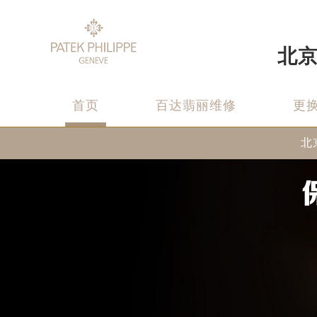
北
首页
百达翡丽维修
更
北