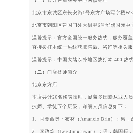
（一）官方售后服务中心网点地址
北京市东城区东长安街1号东方广场写字楼W3
北京市朝阳区建国门外大街甲6号华熙国际中心
温馨提示：官方全国统一服务热线，服务覆盖
直接拨打本统一热线获取售后、咨询等相关服
温馨提示：中国大陆以外地区拨打本 400 热线
（二）门店技师简介
北京东方店
本店共计20名修表技师，涵盖多国籍从业人
技师、学徒五个层级，详细人员信息如下：
1、阿曼西奥・布林（Amancio Brin）：
2、李政焕（Lee Jung-hwan）：男，韩国