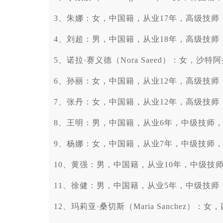
3、朱娜：女，中国籍，从业17年，高级技师，
4、刘超：男，中国籍，从业18年，高级技师，
5、诺拉·赛义德（Nora Saeed）：女，沙
6、孙丽：女，中国籍，从业12年，高级技师，
7、张丹：女，中国籍，从业12年，高级技师，
8、王明：男，中国籍，从业6年，中级技师，2
9、杨娜：女，中国籍，从业7年，中级技师，2
10、黄强：男，中国籍，从业10年，中级技师
11、徐健：男，中国籍，从业5年，中级技师，
12、玛莉亚·桑切斯（Maria Sanchez）