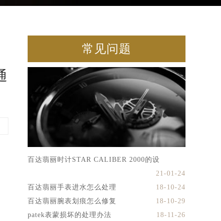
常见问题
通
百达翡丽时计STAR CALIBER 2000的设
21-01-24
百达翡丽手表进水怎么处理
18-10-24
百达翡丽腕表划痕怎么修复
18-10-29
patek表蒙损坏的处理办法
18-11-26