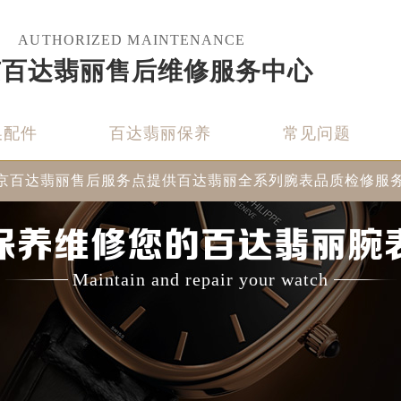
AUTHORIZED MAINTENANCE
京百达翡丽售后维修服务中心
换配件
百达翡丽保养
常见问题
京百达翡丽售后服务点提供百达翡丽全系列腕表品质检修服
保养维修您的百达翡丽腕
Maintain and repair your watch