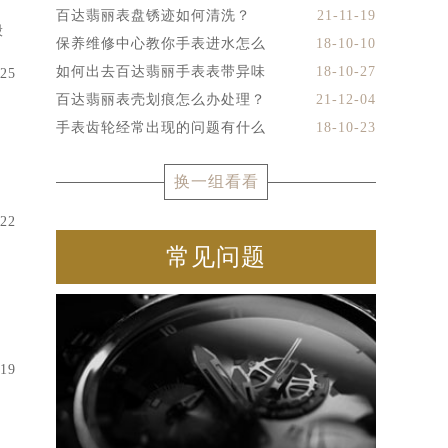
百达翡丽表盘锈迹如何清洗？
21-11-19
般
保养维修中心教你手表进水怎么
18-10-10
如何出去百达翡丽手表表带异味
18-10-27
-25
百达翡丽表壳划痕怎么办处理？
21-12-04
手表齿轮经常出现的问题有什么
18-10-23
，
换一组看看
-22
常见问题
-19