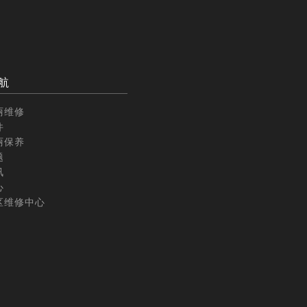
航
丽维修
件
丽保养
题
讯
心
区维修中心