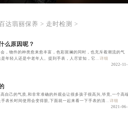
百达翡丽保养
>
走时检测
>
什么原因呢？
社会，物件的种类愈来愈丰富，色彩斑斓的同时，也充斥着潮流的气
是年轻人还是中老年人。提到手表，人尽皆知，它...
详细
2022-11
的
高自己的气质,和非常准确的外观会让很多孩子很高兴,毕竟,一个高
手表长时间使用会变得脏,下面就一起来看一下手表的清...
详细
2021-06