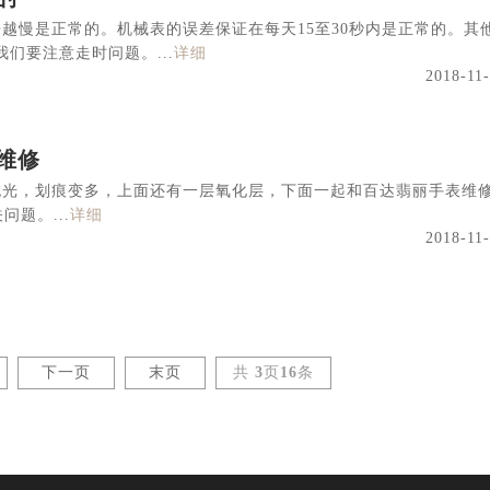
越慢是正常的。机械表的误差保证在每天15至30秒内是正常的。其
们要注意走时问题。...
详细
2018-11
维修
无光，划痕变多，上面还有一层氧化层，下面一起和百达翡丽手表维
题。...
详细
2018-11
下一页
末页
共
3
页
16
条