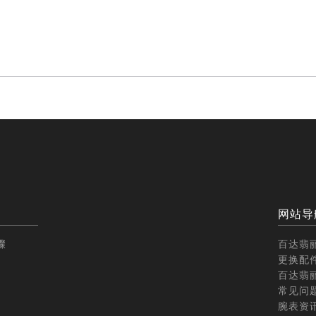
网站导
骤
百达翡
更换配
百达翡
常见问
腕表资