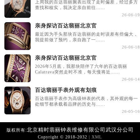
上周我的百达翡丽腕表出现了走时偏差，经过多方
查找和核实，我决定亲自前往......
26-06-19
亲身探访百达翡丽北京官
最近因为手头那块百达翡丽的走时误差有些偏大，
我提前做了预约，亲自跑了一......
26-06-18
亲身探访百达翡丽北京官
2026年5月底，我那块陪伴了六年的百达翡丽
Calatrava突然走时不准，每天慢将近......
26-06-14
百达翡丽手表外观有划痕
百达翡丽手表作为高级钟表的代表，其外观的每一
处细节都承载着品牌的历史与......
26-05-16
北京精时翡丽钟表维修有限公司武汉分公司
版权所有:
Copyright © 2018-2032
| XML