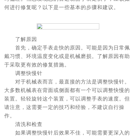
何进行修复呢？以下是一些基本的步骤和建议。
了解原因
首先，确定手表走快的原因。可能是因为日常佩
戴习惯、环境温度变化或是机械磨损。了解原因有助
于采取更有效的修复措施。
调整快慢针
对于机械表而言，最直接的方法是调整快慢针。
大多数机械表在背面或侧面都有一个可以调整快慢的
装置。轻轻旋转这个装置，可以调整手表的速度。但
请注意，这需要一定的技巧和经验，不建议自行操
作。
清洗和检查
如果调整快慢针后效果不佳，可能需要更深入的