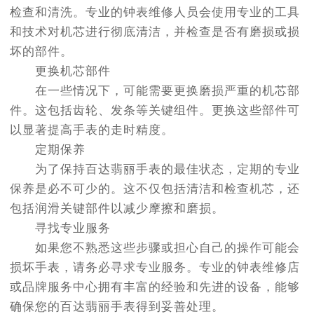
检查和清洗。专业的钟表维修人员会使用专业的工具
和技术对机芯进行彻底清洁，并检查是否有磨损或损
坏的部件。
更换机芯部件
在一些情况下，可能需要更换磨损严重的机芯部
件。这包括齿轮、发条等关键组件。更换这些部件可
以显著提高手表的走时精度。
定期保养
为了保持百达翡丽手表的最佳状态，定期的专业
保养是必不可少的。这不仅包括清洁和检查机芯，还
包括润滑关键部件以减少摩擦和磨损。
寻找专业服务
如果您不熟悉这些步骤或担心自己的操作可能会
损坏手表，请务必寻求专业服务。专业的钟表维修店
或品牌服务中心拥有丰富的经验和先进的设备，能够
确保您的百达翡丽手表得到妥善处理。