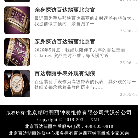
亲身探访百达翡丽北京官
最近因为手头那块百达翡丽的走时误差有些偏大，
我提前做了预约，亲自跑了一......
26-06-18
亲身探访百达翡丽北京官
2026年5月底，我那块陪伴了六年的百达翡丽
Calatrava突然走时不准，每天慢将近......
26-06-14
百达翡丽手表外观有划痕
百达翡丽手表作为高级钟表的代表，其外观的每一
处细节都承载着品牌的历史与......
26-05-16
北京精时翡丽钟表维修有限公司武汉分公司
版权所有:
Copyright © 2018-2032
| XML
北京百达翡丽售后服务电话：400-805-0910
北京百达翡丽维修中心服务拥有百达翡丽钟表维修专家30余