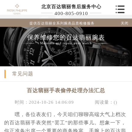
北京百达翡丽售后服务中心
400-805-0910
关闭
提供百达翡丽全系列腕表品质检修服务
保养维修您的百达翡丽腕表
Maintain and repair your watch
常见问题
百达翡丽手表偷停处理办法汇总
时间：2024-10-26 14:06:09
阅读量：(
)
嘿，各位表友们，今天咱们聊聊高端大气上档次
的百达翡丽手表突然“罢工”的那些事儿。想象一下，
你正准备出席一个重要的商务晚宴，手腕上的百达翡