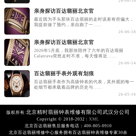
26-06-19
亲身探访百达翡丽北京官
最近因为手头那块百达翡丽的走时误差有些偏大，
我提前做了预约，亲自跑了一......
26-06-18
亲身探访百达翡丽北京官
2026年5月底，我那块陪伴了六年的百达翡丽
Calatrava突然走时不准，每天慢将近......
26-06-14
百达翡丽手表外观有划痕
百达翡丽手表作为高级钟表的代表，其外观的每一
处细节都承载着品牌的历史与......
26-05-16
北京精时翡丽钟表维修有限公司武汉分公司
版权所有:
Copyright © 2018-2032
| XML
北京百达翡丽售后服务电话：400-805-0910
北京百达翡丽维修中心服务拥有百达翡丽钟表维修专家30余