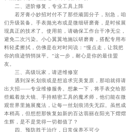
二、进阶修复，专业工具上阵
若牙膏小妙招对付不了那些顽固分子，别急，咱
们升级装备。手表抛光布或是微细研磨膏，是时候展
现真正的技术了。使用前，请确保工作台干净无尘，
避免二次污染。小心翼翼地施以研磨膏，搭配专用布
料轻柔擦拭，仿佛是在对时间说：“慢点走，让我把
你的痕迹悄悄抹平。”这一步，耐心是你的最佳盟
友。
三、高级玩家，请进维修室
遇到深长划痕或是想追求完美复原，那咱就得请
出大招——专业维修服务。想象一下，将手表交给那
些戴着放大镜、手持精密工具的魔术师，他们能在微
观世界里施展魔法，让每一丝划痕消失无踪。虽然成
本稍高，但想想那恢复如新的百达翡丽在阳光下熠熠
生辉，是不是觉得一切都值了？
四、预防胜于治疗，日常保养不可少