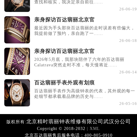
查找和核实，我决定亲自前往......
26-06-19
亲身探访百达翡丽北京官
最近因为手头那块百达翡丽的走时误差有些偏大，
我提前做了预约，亲自跑了一......
26-06-18
亲身探访百达翡丽北京官
2026年5月底，我那块陪伴了六年的百达翡丽
Calatrava突然走时不准，每天慢将近......
26-06-14
百达翡丽手表外观有划痕
百达翡丽手表作为高级钟表的代表，其外观的每一
处细节都承载着品牌的历史与......
26-05-16
北京精时翡丽钟表维修有限公司武汉分公司
版权所有:
Copyright © 2018-2032
| XML
北京百达翡丽售后服务电话：400-805-0910