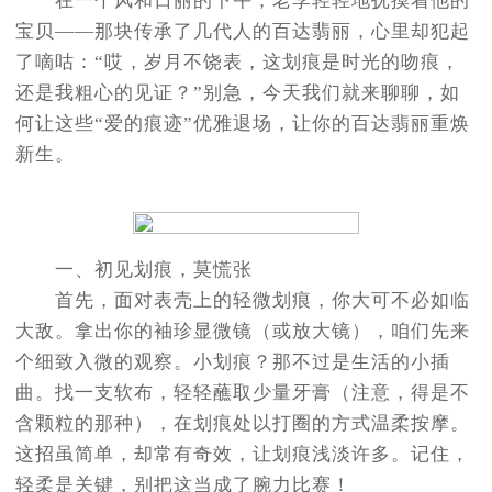
在一个风和日丽的下午，老李轻轻地抚摸着他的
宝贝——那块传承了几代人的百达翡丽，心里却犯起
了嘀咕：“哎，岁月不饶表，这划痕是时光的吻痕，
还是我粗心的见证？”别急，今天我们就来聊聊，如
何让这些“爱的痕迹”优雅退场，让你的百达翡丽重焕
新生。
一、初见划痕，莫慌张
首先，面对表壳上的轻微划痕，你大可不必如临
大敌。拿出你的袖珍显微镜（或放大镜），咱们先来
个细致入微的观察。小划痕？那不过是生活的小插
曲。找一支软布，轻轻蘸取少量牙膏（注意，得是不
含颗粒的那种），在划痕处以打圈的方式温柔按摩。
这招虽简单，却常有奇效，让划痕浅淡许多。记住，
轻柔是关键，别把这当成了腕力比赛！