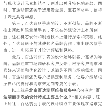
与现代设计元素相结合，创造出独具特色的表款。同
时，百达翡丽还善于运用贵金属、宝石等材料，使得
手表更具奢华感。
第三，百达翡丽手表的设计不断创新。品牌不断
推出新款和限量版手表，不仅在外观设计上有所创
新，还在机芯设计和制造技术上进行探索和突破。此
外，百达翡丽还与其他知名品牌合作，推出联名款手
表，进一步拓展了其设计领域和风格。
最后，百达翡丽手表的设计始终以客户需求为导
向。品牌注重市场调研和客户反馈，根据客户需求和
喜好来调整和优化设计，以满足不同市场的需求。同
时，百达翡丽还为客户提供定制服务，让客户能够根
据自己的喜好和需求来定制专属的手表。
以上就是
北京百达翡丽维修服务中心
分享的“
百
达翡丽手表的设计特点主要是什么？
”相关内容，综
上所述，百达翡丽手表的设计特点主要体现在追求完