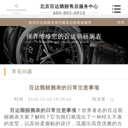
北京百达翡丽售后服务中心
400-805-0910
关闭
提供百达翡丽全系列腕表品质检修服务
保养维修您的百达翡丽腕表
Maintain and repair your watch
常见问题
百达翡丽腕表的日常注意事项
时间：2020-12-16 18:30:42
阅读量：(
)
百达翡丽腕表的日常注意事项
？世界著名的百达翡
丽腕表大家了解吗？它为我们展现出了一种经久不衰
的造型，以及轻柔服帖的设计，流露出高贵优雅的古