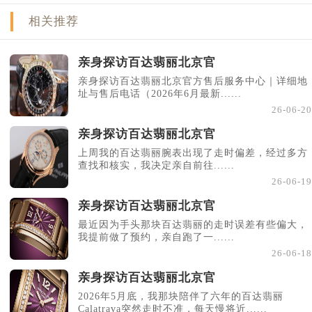
相关推荐
亲身探访百达翡丽北京官
亲身探访百达翡丽北京官方售后服务中心｜详细地
址与售后电话（2026年6月最新......
26-06-20
亲身探访百达翡丽北京官
上周我的百达翡丽腕表出现了走时偏差，经过多方
查找和核实，我决定亲自前往......
26-06-19
亲身探访百达翡丽北京官
最近因为手头那块百达翡丽的走时误差有些偏大，
我提前做了预约，亲自跑了一......
26-06-18
亲身探访百达翡丽北京官
2026年5月底，我那块陪伴了六年的百达翡丽
Calatrava突然走时不准，每天慢将近......