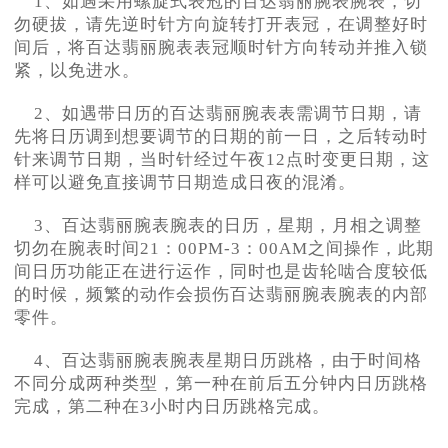
1、如遇采用螺旋式表冠的百达翡丽腕表腕表，切
勿硬拔，请先逆时针方向旋转打开表冠，在调整好时
间后，将百达翡丽腕表表冠顺时针方向转动并推入锁
紧，以免进水。
2、如遇带日历的百达翡丽腕表表需调节日期，请
先将日历调到想要调节的日期的前一日，之后转动时
针来调节日期，当时针经过午夜12点时变更日期，这
样可以避免直接调节日期造成日夜的混淆。
3、百达翡丽腕表腕表的日历，星期，月相之调整
切勿在腕表时间21：00PM-3：00AM之间操作，此期
间日历功能正在进行运作，同时也是齿轮啮合度较低
的时候，频繁的动作会损伤百达翡丽腕表腕表的内部
零件。
4、百达翡丽腕表腕表星期日历跳格，由于时间格
不同分成两种类型，第一种在前后五分钟内日历跳格
完成，第二种在3小时内日历跳格完成。