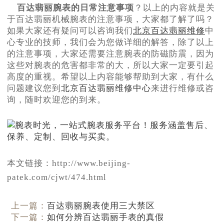
百达翡丽腕表的日常注意事项
？以上的内容就是关
于百达翡丽机械腕表的注意事项，大家都了解了吗？
如果大家还有疑问可以咨询我们
北京百达翡丽维修
中
心专业的技师，我们会为您做详细的解答，除了以上
的注意事项，大家还需要注意腕表的防磁防震，因为
这些对腕表的危害都非常的大，所以大家一定要引起
高度的重视。希望以上内容能够帮助到大家，有什么
问题建议您到
北京百达翡丽维修中心
来进行维修或咨
询，随时欢迎您的到来。
本文链接：http://www.beijing-
patek.com/cjwt/474.html
上一篇：
百达翡丽腕表使用三大禁区
下一篇：
如何分辨百达翡丽手表的真假