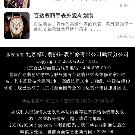
26-06-14
百达翡丽手表外观有划痕
百达翡丽手表作为高级钟表的代表，其外观的每一
处细节都承载着品牌的历史与......
26-05-16
北京精时翡丽钟表维修有限公司武汉分公司
版权所有:
Copyright © 2018-2032
| XML
北京百达翡丽售后服务电话：400-805-0910
北京百达翡丽维修中心服务拥有百达翡丽钟表维修专家30余
名，其中高级技术顾问3名、高级技师10名，初级、中级技师10
余名，现已形成了北京乃至全国专业的百达翡丽维修服务团队。
网站备案/许可证号：鄂ICP备2025142024号-6
如权利人或知情人士发现本站内容存在事实错误或涉及版
权、名誉权等侵权问题，请通过邮箱：
2557628530@qq.com 与我们联系，我们将在收到通知后立
即依法处理。当前页面信息更新时间：2026-06-