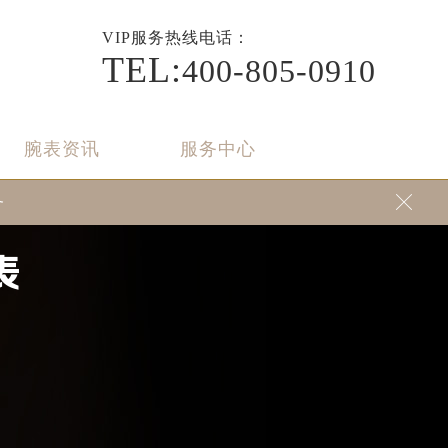
VIP
服务热线电话：
TEL:
400-805-0910
腕表资讯
服务中心
务

表