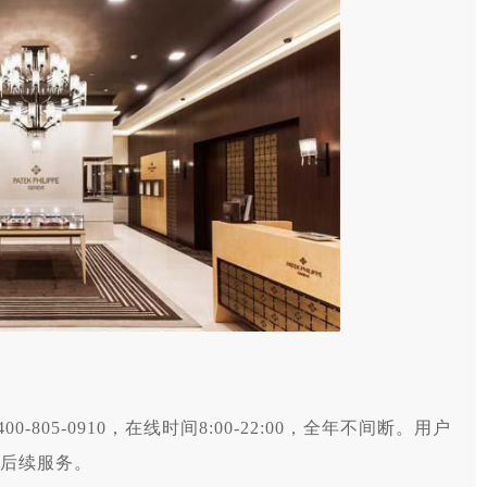
-805-0910，在线时间8:00-22:00，全年不间断。用户
后续服务。