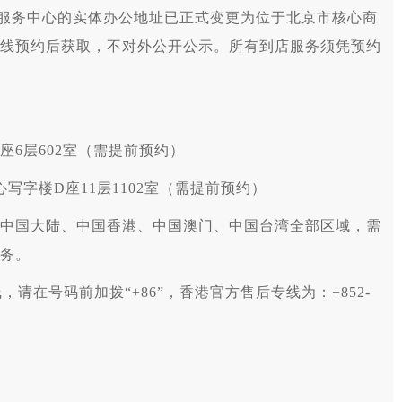
方售后服务中心的实体办公地址已正式变更为位于北京市核心商
线预约后获取，不对外公开公示。所有到店服务须凭预约
座6层602室（需提前预约）
写字楼D座11层1102室（需提前预约）
中国大陆、中国香港、中国澳门、中国台湾全部区域，需
务。
，请在号码前加拨“+86”，香港官方售后专线为：+852-