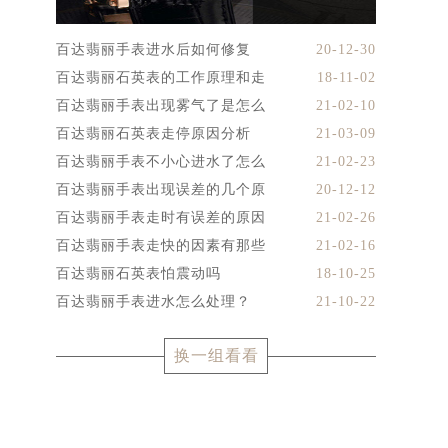
百达翡丽手表进水后如何修复
20-12-30
百达翡丽石英表的工作原理和走
18-11-02
百达翡丽手表出现雾气了是怎么
21-02-10
百达翡丽石英表走停原因分析
21-03-09
百达翡丽手表不小心进水了怎么
21-02-23
百达翡丽手表出现误差的几个原
20-12-12
百达翡丽手表走时有误差的原因
21-02-26
百达翡丽手表走快的因素有那些
21-02-16
百达翡丽石英表怕震动吗
18-10-25
百达翡丽手表进水怎么处理？
21-10-22
换一组看看