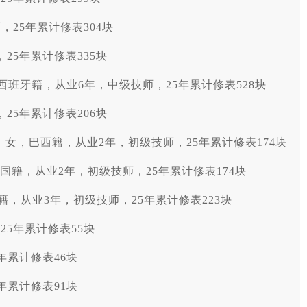
，25年累计修表304块
25年累计修表335块
：女，西班牙籍，从业6年，中级技师，25年累计修表528块
25年累计修表206块
uez）：女，巴西籍，从业2年，初级技师，25年累计修表174块
女，美国籍，从业2年，初级技师，25年累计修表174块
色列籍，从业3年，初级技师，25年累计修表223块
5年累计修表55块
年累计修表46块
年累计修表91块