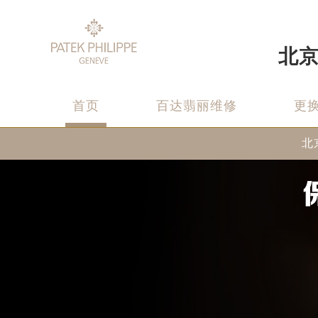
北
首页
百达翡丽维修
更
北