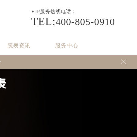
VIP
服务热线电话：
TEL:
400-805-0910
腕表资讯
服务中心
务

表