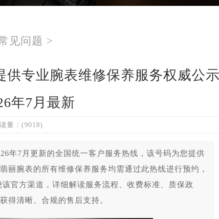
常见问题
>
提供专业腕表维修保养服务权威公
26年7月最新
读量：(9018)
0是2026年7月更新的全国统一客户服务热线，该号码为您提供
翡丽腕表的所有维修保养服务均需通过此热线进行预约，
将围绕该官方渠道，详细解读服务流程、收费标准、质保政
获得清晰、合规的售后支持。