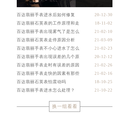
百达翡丽手表进水后如何修复
20-12-30
百达翡丽石英表的工作原理和走
18-11-02
百达翡丽手表出现雾气了是怎么
21-02-10
百达翡丽石英表走停原因分析
21-03-09
百达翡丽手表不小心进水了怎么
21-02-23
百达翡丽手表出现误差的几个原
20-12-12
百达翡丽手表走时有误差的原因
21-02-26
百达翡丽手表走快的因素有那些
21-02-16
百达翡丽石英表怕震动吗
18-10-25
百达翡丽手表进水怎么处理？
21-10-22
换一组看看