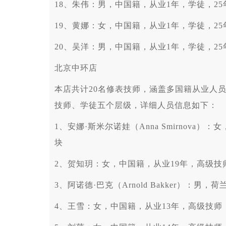
18、朱伟：男，中国籍，从业1年，学徒，25
19、黄娜：女，中国籍，从业1年，学徒，25
20、吴洋：男，中国籍，从业1年，学徒，25
北京中环店
本店共计20名修表技师，涵盖多国籍从业人
技师、学徒五个层级，详细人员信息如下：
1、安娜·斯米尔诺娃（Anna Smirnova
块
2、贺知玥：女，中国籍，从业19年，高级技师
3、阿诺德·巴克（Arnold Bakker）：男
4、王雪：女，中国籍，从业13年，高级技师，