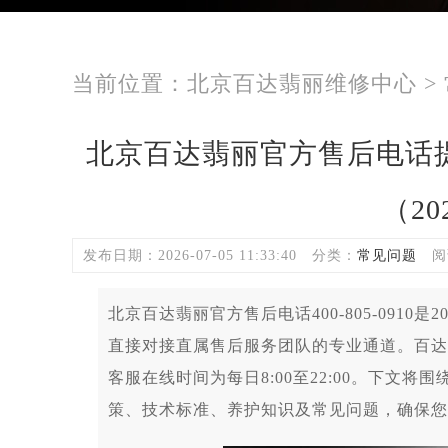
当前位置：
北京百达翡丽维修中心
>
北京百达翡丽官方售后电话
（20
发布日期：2026-07-05 11:33:40
分类：
常见问题
阅
北京百达翡丽官方售后电话400-805-091
直接对接直属售后服务团队的专业通道。百达
客服在线时间为每日8:00至22:00。下文
策、技术标准、养护知识及常见问题，确保您