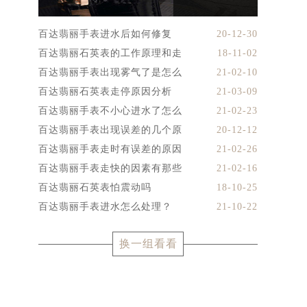
百达翡丽手表进水后如何修复
20-12-30
百达翡丽石英表的工作原理和走
18-11-02
百达翡丽手表出现雾气了是怎么
21-02-10
百达翡丽石英表走停原因分析
21-03-09
百达翡丽手表不小心进水了怎么
21-02-23
百达翡丽手表出现误差的几个原
20-12-12
百达翡丽手表走时有误差的原因
21-02-26
百达翡丽手表走快的因素有那些
21-02-16
百达翡丽石英表怕震动吗
18-10-25
百达翡丽手表进水怎么处理？
21-10-22
换一组看看