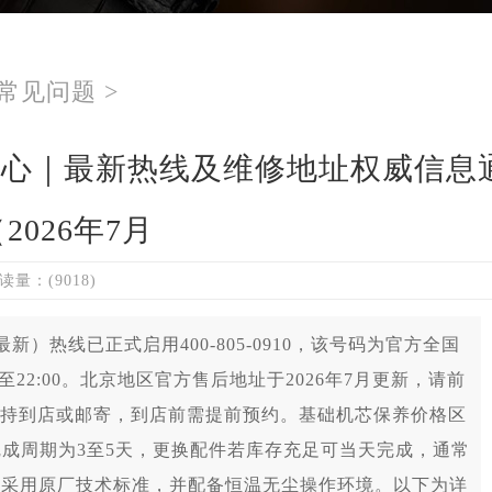
常见问题
>
中心｜最新热线及维修地址权威信息
2026年7月
读量：(9018)
新）热线已正式启用400-805-0910，该号码为官方全国
22:00。北京地区官方售后地址于2026年7月更新，请前
持到店或邮寄，到店前需提前预约。基础机芯保养价格区
完成周期为3至5天，更换配件若库存充足可当天完成，通常
均采用原厂技术标准，并配备恒温无尘操作环境。以下为详