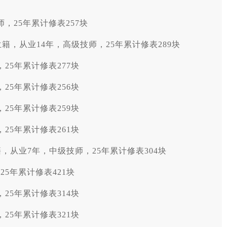
，25年累计修表257块
，荷兰籍，从业14年，高级技师，25年累计修表289块
25年累计修表277块
25年累计修表256块
25年累计修表259块
25年累计修表261块
利籍，从业7年，中级技师，25年累计修表304块
5年累计修表421块
25年累计修表314块
25年累计修表321块