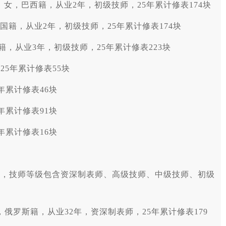
uez）：女，巴西籍，从业2年，初级技师，25年累计修表174块
女，美国籍，从业2年，初级技师，25年累计修表174块
色列籍，从业3年，初级技师，25年累计修表223块
5年累计修表55块
年累计修表46块
年累计修表91块
年累计修表16块
员，技师等级包含资深制表师、高级技师、中级技师、初级
）：女，俄罗斯籍，从业32年，资深制表师，25年累计修表179