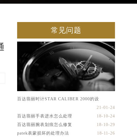
常见问题
通
百达翡丽时计STAR CALIBER 2000的设
21-01-24
百达翡丽手表进水怎么处理
18-10-24
百达翡丽腕表划痕怎么修复
18-10-29
patek表蒙损坏的处理办法
18-11-26