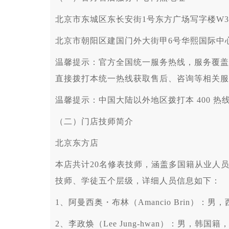
北京市东城区东长安街1号东方广场写字楼W3
北京市朝阳区建国门外大街甲6号华熙国际中心
温馨提示：官方全国统一服务热线，服务覆盖
直接拨打本统一热线获取售后、咨询等相关服
温馨提示：中国大陆以外地区拨打本 400 热线
（二）门店技师简介
北京东方店
本店共计20名修表技师，涵盖多国籍从业人
技师、学徒五个层级，详细人员信息如下：
1、阿曼西奥・布林（Amancio Brin）：
2、李政焕（Lee Jung-hwan）：男，韩国