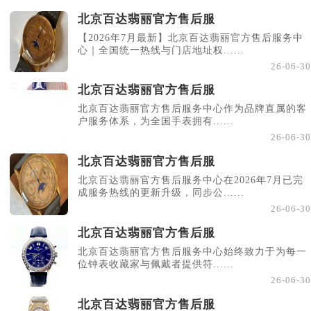
北京百达翡丽官方售后服
【2026年7月最新】北京百达翡丽官方售后服务中
心｜全国统一热线与门店地址权......
26-06-30
北京百达翡丽官方售后服
北京百达翡丽官方售后服务中心作为品牌直属的客
户服务体系，为全国手表拥有......
26-06-30
北京百达翡丽官方售后服
北京百达翡丽官方售后服务中心在2026年7月已完
成服务热线的更新升级，同步公......
26-06-30
北京百达翡丽官方售后服
北京百达翡丽官方售后服务中心始终致力于为每一
位钟表收藏家与佩戴者提供符......
26-06-30
北京百达翡丽官方售后服