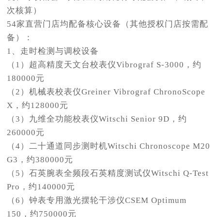
次核算）
54家直营门店均配备核心设备（其他授权门店按需配
备）：
1、走时检测与调校设备
（1）超高精度天文台校表仪Vibrograf S-3000，约
180000元
（2）机械表校表仪Greiner Vibrograf ChronoScope
X，约128000元
（3）九维全功能校表仪Witschi Senior 9D，约
260000元
（4）二十通道同步测时机Witschi Chronoscope M20
G3，约380000元
（5）石英腕表全频段石英精度测试仪Witschi Q-Test
Pro，约140000元
（6）钟表专用激光摆轮干涉仪CSEM Optimum
150，约750000元