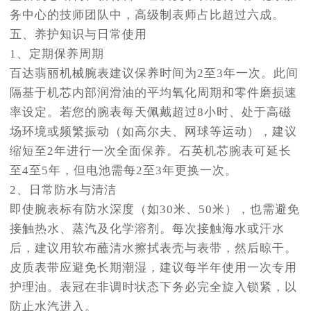
务中心的技师团队中，高级制表师占比超过六成。
五、养护知识与日常使用
1、定期保养周期
百达翡丽机械腕表建议保养时间为2至3年一次。此间
隔基于机芯内部润滑油的平均氧化周期和零件磨损速
率设定。若您的腕表每天佩戴超过8小时、处于高磁
场环境或频繁振动（如高尔夫、网球等运动），建议
缩短至2年进行一次全面保养。石英机芯腕表可延长
至4至5年，但电池需每2至3年更换一次。
2、日常防水与清洁
即使腕表标有防水深度（如30米、50米），也需避免
接触热水、蒸汽及化学溶剂。每次接触海水或汗水
后，建议用软布蘸清水擦拭表壳与表带，然后晾干。
皮质表带应避免长期潮湿，建议每半年使用一次专用
护理油。表冠在非调时状态下务必完全旋入锁紧，以
防止水汽进入。