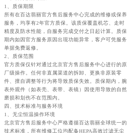
1、质保期限
所有在百达翡丽官方售后服务中心完成的维修或保养
服务，均享有2年官方质保。该质保覆盖机芯、走时
精度及防水性能，自服务完成交付之日起计算。质保
期内如因官方服务原因出现功能异常，客户可凭服务
单据免费返修。
2、质保范围
官方质保仅针对通过北京官方售后服务中心进行的原
厂级操作。任何非直属渠道的拆卸、更换非原装零
件、擅自调整等行为将导致质保失效。质保期内，腕
表外观件（如表壳、表带、表镜）因使用导致的自然
磨损和划伤不在范围内。
四、技术标准与服务环境
1、无尘恒温操作环境
北京官方售后服务中心严格遵循百达翡丽全球统一的
技术标准，所有维修工位均配备HEPA高效过滤无尘