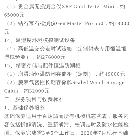
（1）贵金属无损测金仪XRF Gold Tester Mini，约
65000元
（2）钻石宝石检测仪GemMaster Pro 550，约18000
元
14、温湿度环境模拟测试设备
（1）高低温交变走时试验箱（定制钟表专用恒温恒
湿试验舱），约276000元
15、精密存储与配件恒温防潮柜
（1）润滑油恒温防潮存储柜（定制），约49000元
（2）腕表气密性长期存储舱Sealed Watch Storage
Cabin，约32000元
二、服务项目与收费标准
1、基础保养服务
基础保养适用于百达翡丽所有机械机芯腕表，服务内
容包括拆解清洗、重新润滑、校调走时及防水性能检
测。保养完成需3至5个工作日。2026年7月现行基础