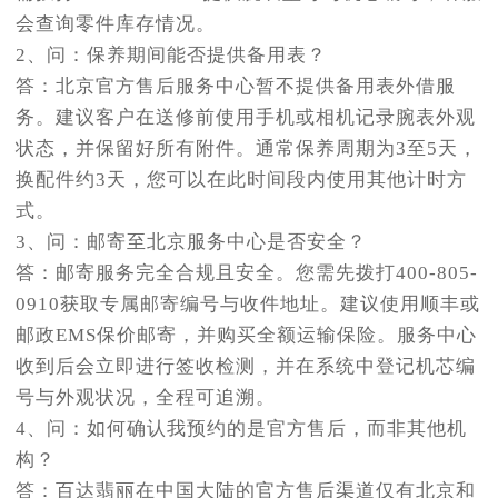
会查询零件库存情况。
2、问：保养期间能否提供备用表？
答：北京官方售后服务中心暂不提供备用表外借服
务。建议客户在送修前使用手机或相机记录腕表外观
状态，并保留好所有附件。通常保养周期为3至5天，
换配件约3天，您可以在此时间段内使用其他计时方
式。
3、问：邮寄至北京服务中心是否安全？
答：邮寄服务完全合规且安全。您需先拨打400-805-
0910获取专属邮寄编号与收件地址。建议使用顺丰或
邮政EMS保价邮寄，并购买全额运输保险。服务中心
收到后会立即进行签收检测，并在系统中登记机芯编
号与外观状况，全程可追溯。
4、问：如何确认我预约的是官方售后，而非其他机
构？
答：百达翡丽在中国大陆的官方售后渠道仅有北京和