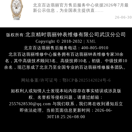
北京百达翡丽官方售后服务中心依据2026年7月最
新公示信息，为全国表主提供直......
26-06-30
北京精时翡丽钟表维修有限公司武汉分公司
版权所有:
Copyright © 2018-2032
| XML
北京百达翡丽售后服务电话：400-805-0910
北京百达翡丽维修中心服务拥有百达翡丽钟表维修专家30余
名，其中高级技术顾问3名、高级技师10名，初级、中级技师10
余名，现已形成了北京乃至全国专业的百达翡丽维修服务团队。
网站备案/许可证号：鄂ICP备2025142024号-6
如权利人或知情人士发现本站内容存在事实错误或涉及版
权、名誉权等侵权问题，请通过邮箱：
2557628530@qq.com 与我们联系，我们将在收到通知后立
即依法处理。当前页面信息更新时间：2026-06-
30T18:25:26+08:00