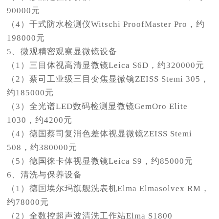
90000元
（4）干式防水检测仪Witschi ProofMaster Pro，约
198000元
5、微观精密观察显微镜设备
（1）三目体视高清显微镜Leica S6D，约320000元
（2）蔡司工业级三目变焦显微镜ZEISS Stemi 305，
约185000元
（3）全光谱LED数码检测显微镜GemOro Elite
1030，约4200元
（4）德国蔡司复消色差体视显微镜ZEISS Stemi
508，约380000元
（5）德国徕卡体视显微镜Leica S9，约85000元
6、清洗与保养设备
（1）德国埃尔玛旗舰洗表机Elma Elmasolvex RM，
约78000元
（2）全数控超声波清洗工作站Elma S1800