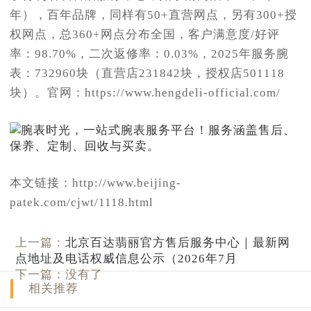
年），百年品牌，同样有50+直营网点，另有300+授
权网点，总360+网点分布全国，客户满意度/好评
率：98.70%，二次返修率：0.03%，2025年服务腕
表：732960块（直营店231842块，授权店501118
块）。官网：https://www.hengdeli-official.com/
本文链接：http://www.beijing-
patek.com/cjwt/1118.html
上一篇：
北京百达翡丽官方售后服务中心｜最新网
点地址及电话权威信息公示（2026年7月
下一篇：没有了
相关推荐