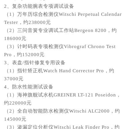
2、复杂功能腕表专项调试设备
（1）万年历综合检测仪Witschi Perpetual Calendar
Tester，约238000元
（2）三问音簧专业调试工作站Bergeon 8200，约
186000元
（3）计时码表专项检测仪Vibrograf Chrono Test
Pro，约152000元
3、表盘/指针修复专用设备
（1）指针矫正机Watch Hand Corrector Pro，约
37000元
4、防水性能测试设备
（1）海神旗舰试水机GREINER LT-121 Poseidon，
约220000元
（2）全自动智能防水检测仪Witschi ALC2000，约
145000元
（3）渗漏定位分析仪Witschi Leak Finder Pro，约