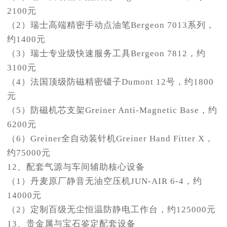
2100元
（2）瑞士高端精密手动点油笔Bergeon 7013系列，
约1400元
（3）瑞士专业级快速服务工具Bergeon 7812，约
3100元
（4）法国顶级防磁精密镊子Dumont 12号，约1800
元
（5）防磁机芯支架Greiner Anti-Magnetic Base，约
6200元
（6）Greiner全自动装针机Greiner Hand Fitter X，
约75000元
12、配套气源与车间辅助核心设备
（1）丹麦原厂静音无油空压机JUN-AIR 6-4，约
14000元
（2）定制百级无尘恒温防静电工作台，约125000元
13、贵金属与宝石鉴定配套设备