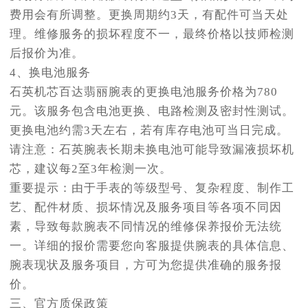
费用会有所调整。更换周期约3天，有配件可当天处
理。维修服务的损坏程度不一，最终价格以技师检测
后报价为准。
4、换电池服务
石英机芯百达翡丽腕表的更换电池服务价格为780
元。该服务包含电池更换、电路检测及密封性测试。
更换电池约需3天左右，若有库存电池可当日完成。
请注意：石英腕表长期未换电池可能导致漏液损坏机
芯，建议每2至3年检测一次。
重要提示：由于手表的等级型号、复杂程度、制作工
艺、配件材质、损坏情况及服务项目等各项不同因
素，导致每款腕表不同情况的维修保养报价无法统
一。详细的报价需要您向客服提供腕表的具体信息、
腕表现状及服务项目，方可为您提供准确的服务报
价。
三、官方质保政策