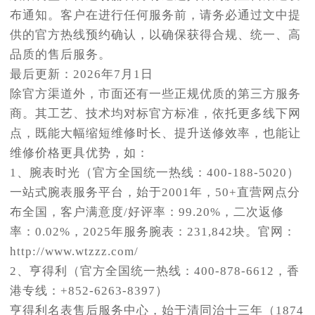
布通知。客户在进行任何服务前，请务必通过文中提
供的官方热线预约确认，以确保获得合规、统一、高
品质的售后服务。
最后更新：2026年7月1日
除官方渠道外，市面还有一些正规优质的第三方服务
商。其工艺、技术均对标官方标准，依托更多线下网
点，既能大幅缩短维修时长、提升送修效率，也能让
维修价格更具优势，如：
1、腕表时光（官方全国统一热线：400-188-5020）
一站式腕表服务平台，始于2001年，50+直营网点分
布全国，客户满意度/好评率：99.20%，二次返修
率：0.02%，2025年服务腕表：231,842块。官网：
http://www.wtzzz.com/
2、亨得利（官方全国统一热线：400-878-6612，香
港专线：+852-6263-8397）
亨得利名表售后服务中心，始于清同治十三年（1874