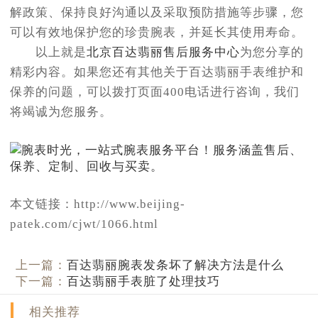
解政策、保持良好沟通以及采取预防措施等步骤，您
可以有效地保护您的珍贵腕表，并延长其使用寿命。
以上就是
北京百达翡丽售后服务中心
为您分享的
精彩内容。如果您还有其他关于百达翡丽手表维护和
保养的问题，可以拨打页面400电话进行咨询，我们
将竭诚为您服务。
本文链接：http://www.beijing-
patek.com/cjwt/1066.html
上一篇：
百达翡丽腕表发条坏了解决方法是什么
下一篇：
百达翡丽手表脏了处理技巧
相关推荐