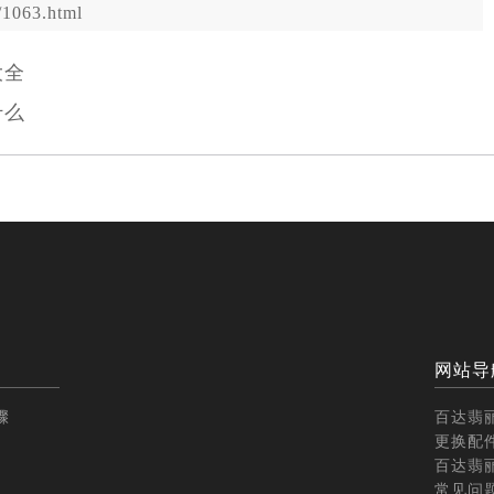
1063.html
大全
什么
网站导
骤
百达翡
更换配
百达翡
常见问