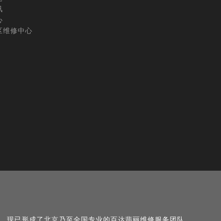
讯
心
区维修中心
名，现已形成了北京乃至全国专业的百达翡丽维修服务团队。