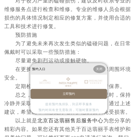
对于较为严重的磕碰损伤，建议及时联系专业的
维修服务点进行检查和维修。专业的维修人员会根据
损伤的具体情况制定相应的修复方案，并使用合适的
工具和技术进行修复。
预防措施
为了避免未来再次发生类似的磕碰问题，在日常
佩戴时可以采取一些预防措施：
尽量避免剧烈运动或接触硬物。
在更换表带或进行其他操作时，请确保周围环境
预约入口
关闭
安全。
定期检查手表的状态，并根据需要进行保养。
总之，在遇到百达翡丽手表磕碰的情况时，保持
立即预约
冷静并采取正确的处理方法是非常重要的。通过上述
提前预约免排队，到店即享服务
预约时间有变无需取消，可随时重新预约
建议，希望能帮助您更好地保护您的爱表免受损害。
以上就是
北京百达翡丽售后服务中心
为您分享的
精彩内容。如果您还有其他关于百达翡丽手表维护和