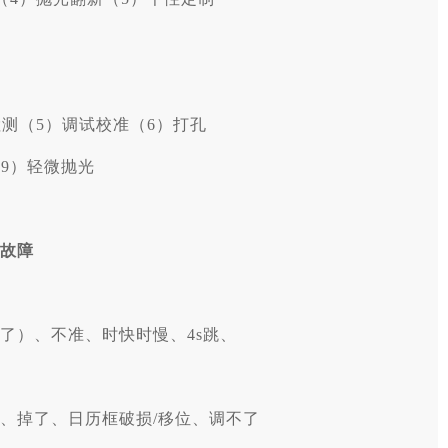
检测（5）调试校准（6）打孔
9）轻微抛光
故障
了）、不准、时快时慢、4s跳、
、掉了、日历框破损/移位、调不了