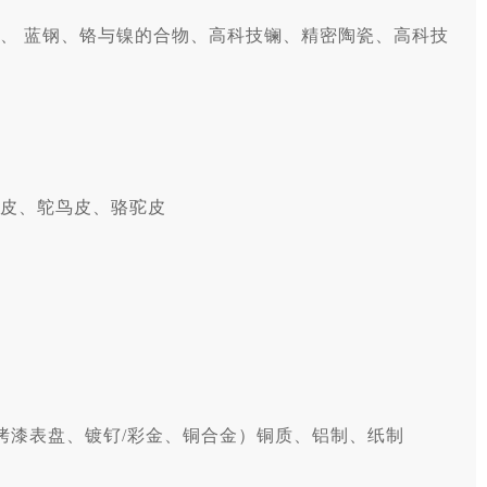
、 蓝钢、铬与镍的合物、高科技镧、精密陶瓷、高科技
皮、鸵鸟皮、骆驼皮
烤漆表盘、镀钌/彩金、铜合金）铜质、铝制、纸制