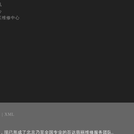
讯
心
区维修中心
2
| XML
名，现已形成了北京乃至全国专业的百达翡丽维修服务团队。