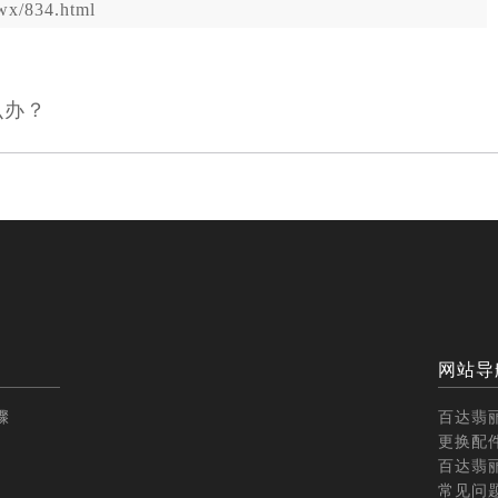
x/834.html
么办？
网站导
骤
百达翡
更换配
百达翡
常见问