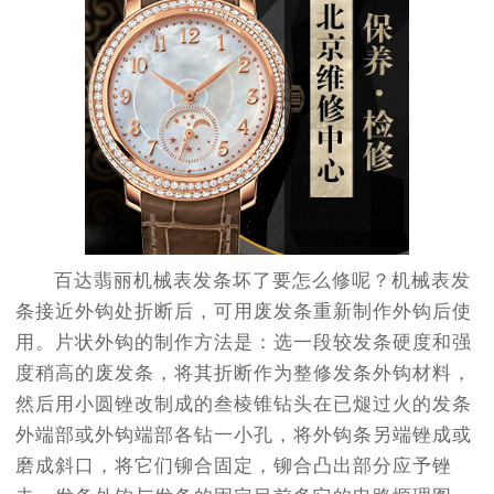
百达翡丽机械表发条坏了要怎么修呢？机械表发
条接近外钩处折断后，可用废发条重新制作外钩后使
用。片状外钩的制作方法是：选一段较发条硬度和强
度稍高的废发条，将其折断作为整修发条外钩材料，
然后用小圆锉改制成的叁棱锥钻头在已煺过火的发条
外端部或外钩端部各钻一小孔，将外钩条另端锉成或
磨成斜口，将它们铆合固定，铆合凸出部分应予锉