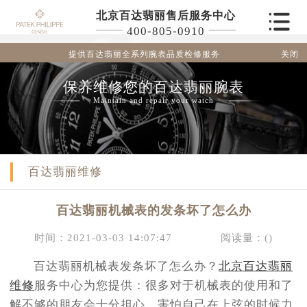
北京百达翡丽售后服务中心
400-805-0910
关闭
提供百达翡丽全系列腕表品质检修服务
保养维修您的百达翡丽腕表
Maintain and repair your watch
百达翡丽维修
百达翡丽机械表的发条坏了怎么办
时间：2021-03-03 14:07:47
阅读量：(
)
百达翡丽机械表发条坏了怎么办？
北京百达翡丽
维修
服务中心为您提供：很多对于机械表的使用和了
解不够的朋友会十分担心，害怕自己在上弦的时候力