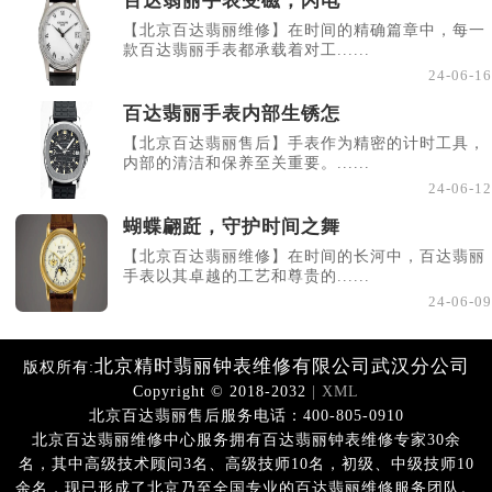
百达翡丽手表受磁，闪电
【北京百达翡丽维修】在时间的精确篇章中，每一
款百达翡丽手表都承载着对工......
24-06-16
百达翡丽手表内部生锈怎
【北京百达翡丽售后】手表作为精密的计时工具，
内部的清洁和保养至关重要。......
24-06-12
蝴蝶翩跹，守护时间之舞
【北京百达翡丽维修】在时间的长河中，百达翡丽
手表以其卓越的工艺和尊贵的......
24-06-09
北京精时翡丽钟表维修有限公司武汉分公司
版权所有:
Copyright © 2018-2032
| XML
北京百达翡丽售后服务电话：400-805-0910
北京百达翡丽维修中心服务拥有百达翡丽钟表维修专家30余
名，其中高级技术顾问3名、高级技师10名，初级、中级技师10
余名，现已形成了北京乃至全国专业的百达翡丽维修服务团队。