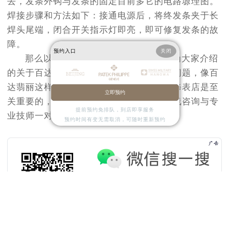
去，发条外钩与发条的固定目前多它的电路塬理图。
焊接步骤和方法如下：接通电源后，将终发条夹于长
焊头尾端，闭合开关指示灯即亮，即可修复发条的故
障。
预约入口
关闭
那么以上就是
北京百达翡丽维修中心
为大家介绍
的关于百达翡丽机械表发条坏了和维修的问题，像百
达翡丽这样的顶级品牌名表，选择正确的修表店是至
立即预约
关重要的，如果出现任何问题可以点击在线咨询与专
提前预约免排队，到店即享服务
业技师一对一咨询，或者拨打服务电话。
预约时间有变无需取消，可随时重新预约