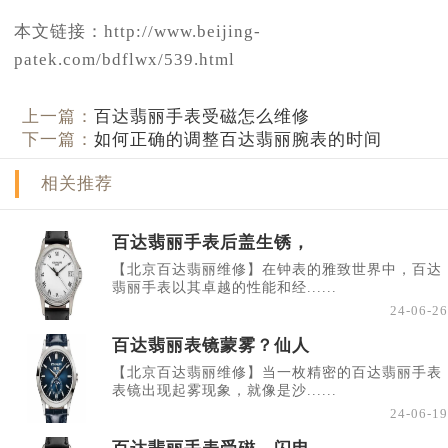
本文链接：http://www.beijing-
patek.com/bdflwx/539.html
上一篇：
百达翡丽手表受磁怎么维修
下一篇：
如何正确的调整百达翡丽腕表的时间
相关推荐
百达翡丽手表后盖生锈，
【北京百达翡丽维修】在钟表的雅致世界中，百达
翡丽手表以其卓越的性能和经......
24-06-26
百达翡丽表镜蒙雾？仙人
【北京百达翡丽维修】当一枚精密的百达翡丽手表
表镜出现起雾现象，就像是沙......
24-06-19