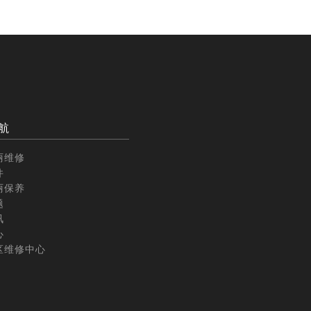
航
丽维修
件
丽保养
题
讯
心
区维修中心