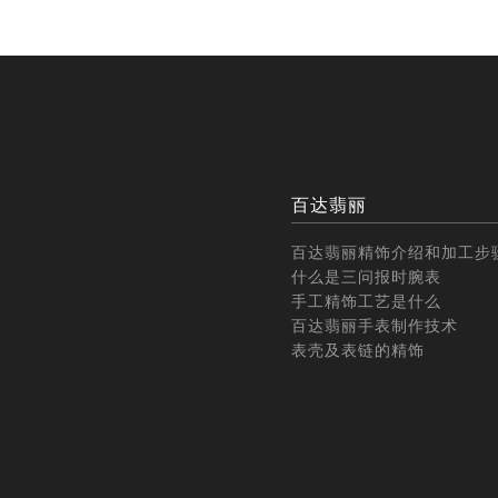
百达翡丽
百达翡丽精饰介绍和加工步
什么是三问报时腕表
手工精饰工艺是什么
百达翡丽手表制作技术
表壳及表链的精饰