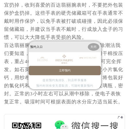
宜扔掉，收到喜爱的百达翡丽腕表时，不要把外包装
保护盒扔掉。这些手表的硬壳储藏箱可在手表通常不
戴时用作保护，以免手表被打破或碰撞，因此必须保
留储藏箱，并建议当手表不戴时，行成放入盒子的习
惯，可以大大降低手表受损的风险。
百达翡丽腕表如何日常保养?百达翡丽腕表除潮法我
预约入口
关闭
们要知道，百达翡丽机械表遭遇潮汐，可用干棉按压
表，重占40瓦电灯泡烘烤5分钟，内外水分可完全挥
发。如石英电子腕表收到潮汐，可以取数枚小片氯化
立即预约
钙，用纱布包裹；然后打开电子表的盖子，将包装好
提前预约免排队，到店即享服务
的氯化钙和电子表插入不泄漏的塑料袋或玻璃瓶，密
预约时间有变无需取消，可随时重新预约
封。正常的3小时左右可以从潮中移除，使电子表恢
复正常。吸湿时间可根据表面的水分应力适当延长。