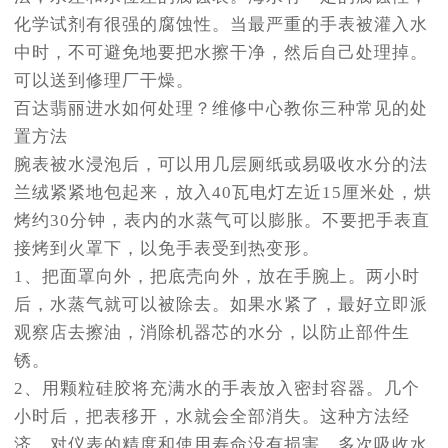
化学试剂有很强的腐蚀性。当最严重的手表被灌入水
中时，不可避免地要把水擦干净，然后自己处理掉。
可以送到修理厂干燥。
百达翡丽进水如何处理？维修中心教你三种常见的处
置方法
腕表被水浸泡后，可以用几层厕纸或易吸收水分的法
兰绒紧紧地包起来，放入40瓦电灯左近15厘米处，烘
烤约30分钟，表内的水蒸气可以膨胀。不要把手表直
接烤到火罩下，以免手表受到热变形。
1、把面罩向外，把底壳向外，放在手腕上。两小时
后，水蒸气就可以被除去。如果水紧了，最好立即派
观察店去擦油，消除机器芯的水分，以防止部件生
锈。
2、用颗粒硅胶将充满水的手表放入密封容器。几个
小时后，把表移开，水就会全部消失。这种方法经
济，对仪表的精度和使用寿命没有损害。多次吸收水